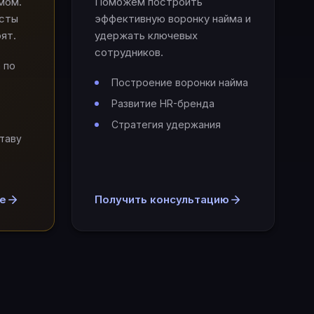
мом.
Поможем построить
исты
эффективную воронку найма и
ят.
удержать ключевых
сотрудников.
 по
Построение воронки найма
Развитие HR-бренда
Стратегия удержания
таву
ие
Получить консультацию