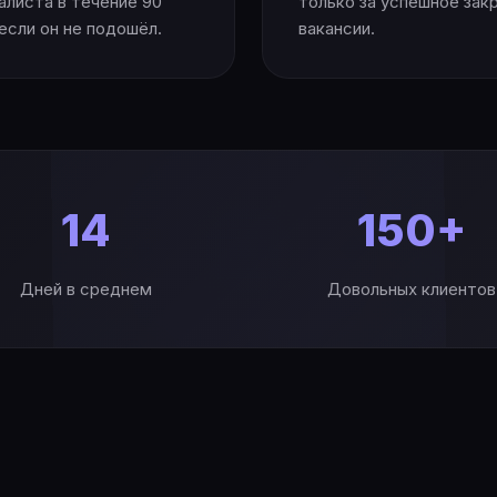
алиста в течение 90
только за успешное зак
 если он не подошёл.
вакансии.
14
150+
Дней в среднем
Довольных клиентов