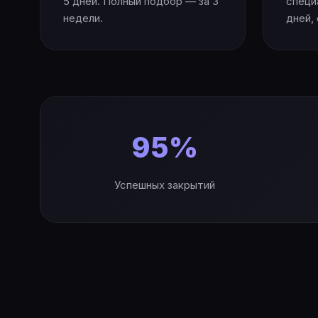
5 дней. Полный подбор — за 3
специ
недели.
дней,
95%
Успешных закрытий