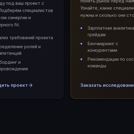
понять рынок перед най
ду под ваш проект с
Узнайте, какие специал
 Подберём специалистов
нужны и сколько они сто
том синергии и
рного fit.
Зарплатная аналитика
грейдам
ализ требований проекта
Бенчмаркинг с
ределение ролей и
конкурентами
мпетенций
Рекомендации по сос
бординг и
команды
провождение
дить проект
Заказать исследован