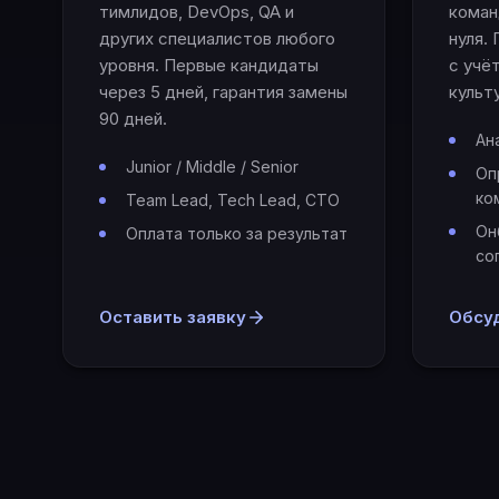
тимлидов, DevOps, QA и
коман
других специалистов любого
нуля.
уровня. Первые кандидаты
с учё
через 5 дней, гарантия замены
культу
90 дней.
Ан
Junior / Middle / Senior
Оп
ко
Team Lead, Tech Lead, CTO
Он
Оплата только за результат
со
Оставить заявку
Обсу