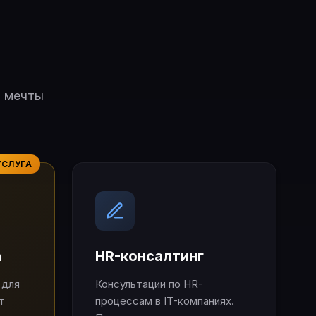
й мечты
УСЛУГА
а
HR-консалтинг
 для
Консультации по HR-
т
процессам в IT-компаниях.